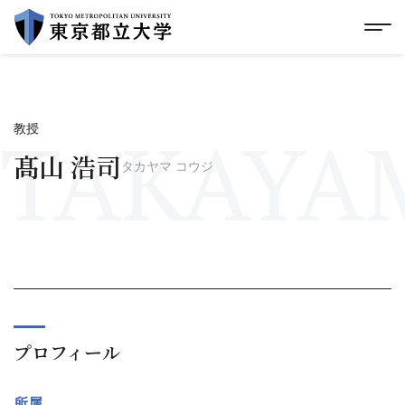
グローバルメニューにスキップ
|
フッターにスキップ
メ
メ
イ
ン
コ
ン
テ
TAKAYAM
教授
ン
ツ
髙山 浩司
タカヤマ コウジ
に
ス
キ
ッ
プ
プロフィール
所属