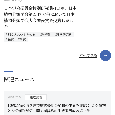
日本学術振興会特別研究員-PDが、日本
植物分類学会第25回大会において日本
植物分類学会大会発表賞を受賞しまし
た！
#都立大のいまを知る
#理学部
#理学研究科
#受賞
#研究
すべて見る
関連ニュース
2026.07.17
報道発表
【研究発表】西之島で噴火後初の植物の生育を確認： コケ植物
とシダ植物が切り開く海洋島の生態系形成の第一歩