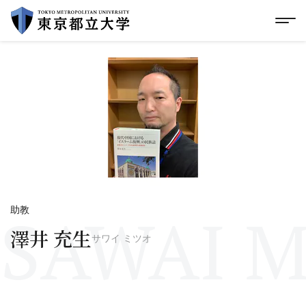
グローバルメニューにスキップ
|
フッターにスキップ
メ
メ
イ
ン
コ
ン
テ
ン
ツ
に
ス
キ
ッ
プ
SAWAI M
助教
澤井 充生
サワイ ミツオ