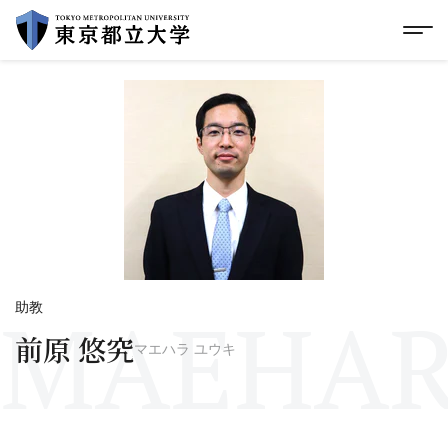
グローバルメニューにスキップ
|
フッターにスキップ
メ
メ
イ
ン
コ
ン
テ
ン
ツ
に
ス
キ
ッ
プ
MAEHAR
助教
前原 悠究
マエハラ ユウキ