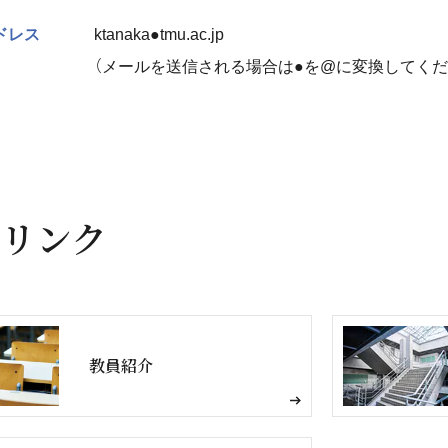
ドレス
ktanaka●tmu.ac.jp
（メールを送信される場合は●を@に変換してくだ
リンク
教員紹介