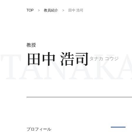
TOP
教員紹介
田中 浩司
TANAKA
教授
田中 浩司
タナカ コウジ
プロフィール