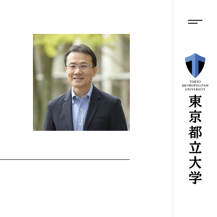
グロ
メ
イ
ン
メニ
コ
ン
テ
ン
ツ
に
ス
キ
ッ
プ