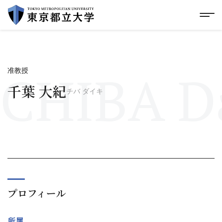
グローバルメニューにスキップ
|
フッターにスキップ
メ
メ
イ
ン
コ
ン
テ
CHIBA Da
准教授
ン
ツ
千葉 大紀
チバ ダイキ
に
ス
キ
ッ
プ
プロフィール
所属