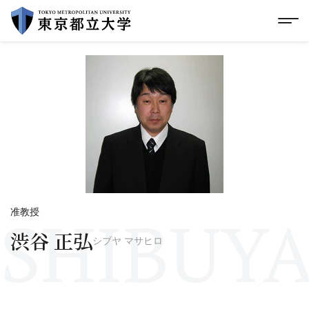
グローバルメニューにスキップ
|
フッターにスキップ
メ
メ
イ
ン
コ
ン
テ
ン
ツ
に
ス
キ
ッ
プ
SHIBUYA
准教授
渋谷 正弘
シブヤ マサヒロ