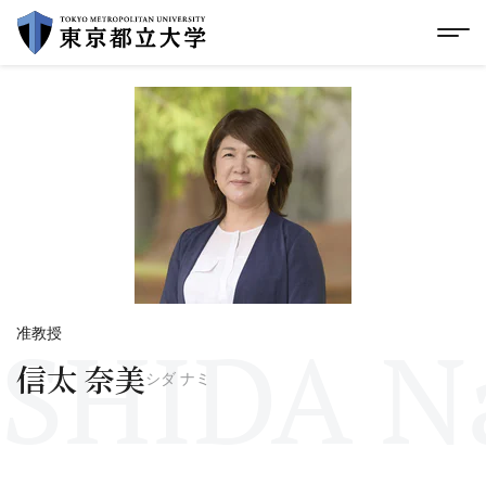
グローバルメニューにスキップ
|
フッターにスキップ
メ
メ
イ
ン
コ
ン
テ
ン
ツ
に
ス
キ
ッ
プ
SHIDA N
准教授
信太 奈美
シダ ナミ