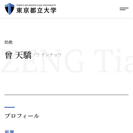
グローバルメニューにスキップ
|
フッターにスキップ
メ
メ
イ
ン
コ
ン
テ
ZENG Tia
助教
ン
ツ
曾 天驕
ゾウ テンチョウ
に
ス
キ
ッ
プ
プロフィール
所属