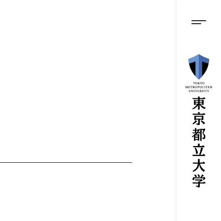
グロ
メ
イ
ン
メニ
コ
ン
テ
ン
ツ
に
ス
キ
ッ
プ