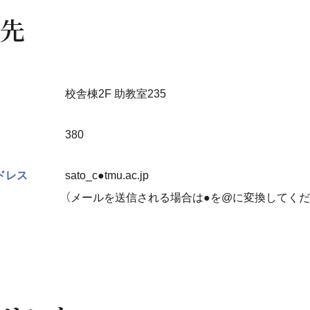
先
校舎棟2F 助教室235
380
ドレス
sato_c●tmu.ac.jp
（メールを送信される場合は●を@に変換してくだ