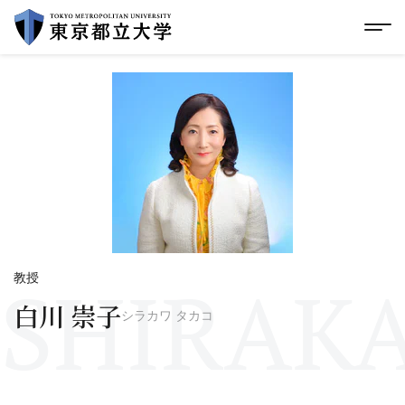
グローバルメニューにスキップ
|
フッターにスキップ
メ
メ
イ
ン
コ
ン
テ
ン
ツ
に
ス
キ
ッ
プ
SHIRAKA
教授
白川 崇子
シラカワ タカコ