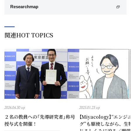
Researchmap
関連HOT TOPICS
2026.04.30 up
2025.01.23 up
２名の教員への「先導研究者」称号
【Miyacology】“エン
授与式を開催！
グ”も駆使しながら、生
じるしくみに迫る／理学