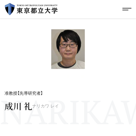
グローバルメニューにスキップ
|
フッターにスキップ
メ
メ
イ
ン
コ
ン
テ
ン
ツ
に
ス
キ
ッ
プ
NARIKAW
准教授【先導研究者】
成川 礼
ナリカワ レイ