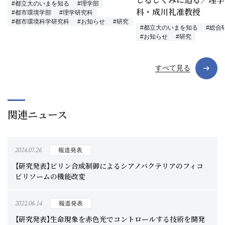
#都立大のいまを知る
#理学部
科・成川礼准教授
#都市環境学部
#理学研究科
#都市環境科学研究科
#お知らせ
#研究
#都立大のいまを知る
#総合
#お知らせ
#研究
すべて見る
関連ニュース
2024.07.26
報道発表
【研究発表】ビリン合成制御によるシアノバクテリアのフィコ
ビリソームの機能改変
2022.06.14
報道発表
【研究発表】生命現象を赤色光でコントロールする技術を開発