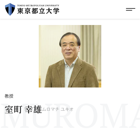
グローバルメニューにスキップ
|
フッターにスキップ
メ
メ
イ
ン
コ
ン
テ
ン
ツ
に
ス
キ
ッ
プ
MUROMA
教授
室町 幸雄
ムロマチ ユキオ