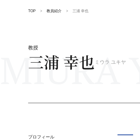
TOP
教員紹介
三浦 幸也
MIURA Y
教授
三浦 幸也
ミウラ ユキヤ
プロフィール