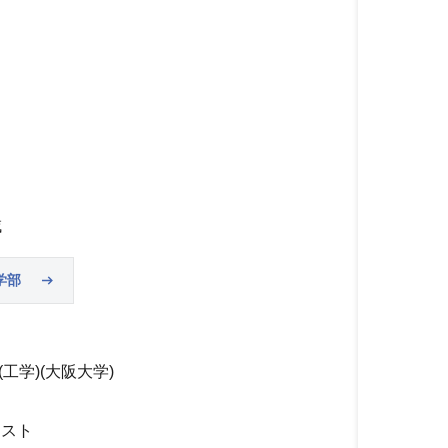
域
学部
学)(大阪大学)
テスト