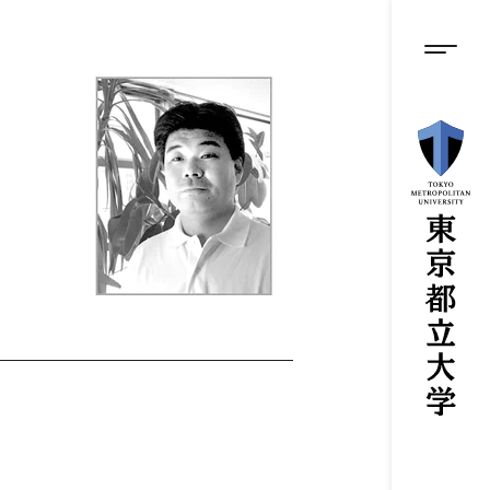
グロ
メ
イ
ン
メニ
コ
ン
テ
ン
ツ
に
ス
キ
ッ
プ