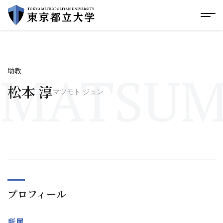
グローバルメニューにスキップ
|
フッターにスキップ
メ
メ
イ
ン
コ
ン
テ
MATSUM
助教
ン
ツ
松本 淳
マツモト ジュン
に
ス
キ
ッ
プ
プロフィール
所属