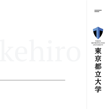
グロ
メ
イ
ン
メニ
コ
ン
テ
ン
kehiro
ツ
に
ス
キ
ッ
プ