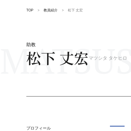
TOP
教員紹介
松下 丈宏
MATSUS
助教
松下 丈宏
マツシタ タケヒロ
プロフィール