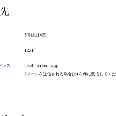
先
5号館114室
1221
ドレス
takehiro●tmu.ac.jp
（メールを送信される場合は●を@に変換してくだ