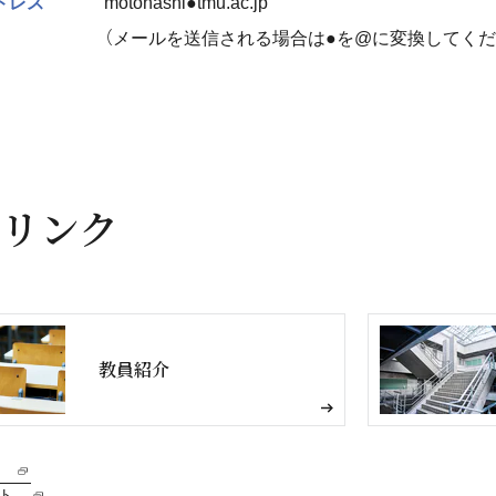
ドレス
motohashi●tmu.ac.jp
（メールを送信される場合は●を@に変換してくだ
リンク
教員紹介
ト