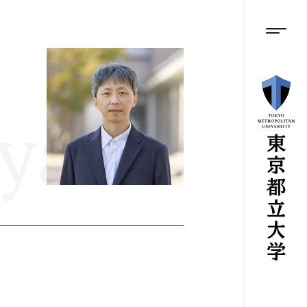
グロ
メ
イ
ン
メニ
コ
ン
テ
ン
ツ
yato
に
ス
キ
ッ
プ