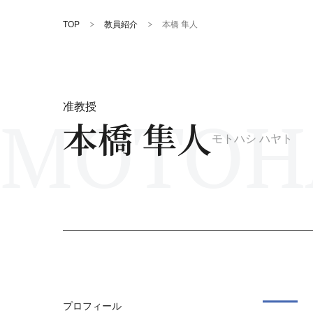
TOP
教員紹介
本橋 隼人
MOTOHA
准教授
本橋 隼人
モトハシ ハヤト
プロフィール