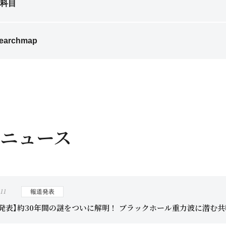
科目
earchmap
ニュース
.11
報道発表
究発表】約30年間の謎をついに解明！ ブラックホール重力波に潜む