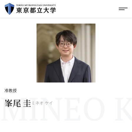
グローバルメニューにスキップ
|
フッターにスキップ
メ
メ
イ
ン
コ
ン
テ
ン
ツ
に
ス
キ
ッ
プ
MINEO K
准教授
峯尾 圭
ミネオ ケイ