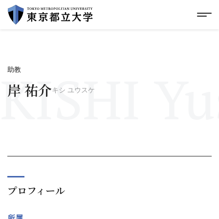
グローバルメニューにスキップ
|
フッターにスキップ
メ
メ
イ
ン
コ
ン
テ
KISHI Yu
助教
ン
ツ
岸 祐介
キシ ユウスケ
に
ス
キ
ッ
プ
プロフィール
所属