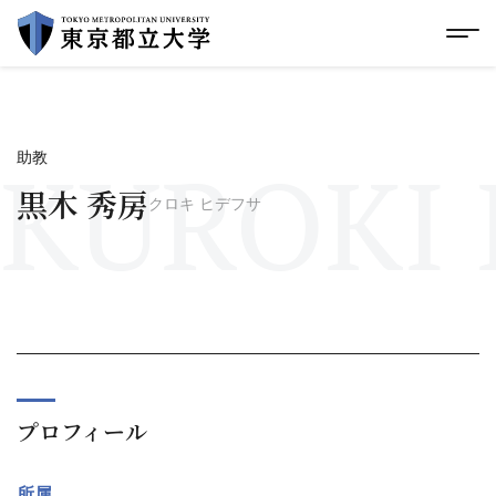
グローバルメニューにスキップ
|
フッターにスキップ
メ
メ
イ
ン
コ
ン
テ
KUROKI 
助教
ン
ツ
黒木 秀房
クロキ ヒデフサ
に
ス
キ
ッ
プ
プロフィール
所属