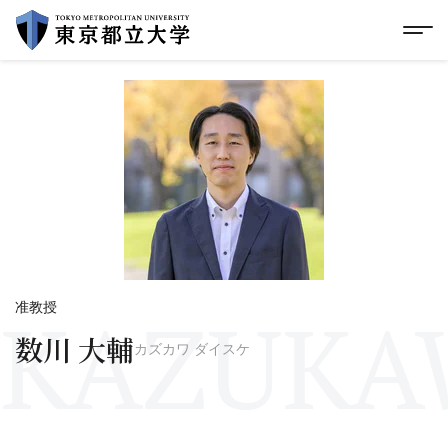
グローバルメニューにスキップ
|
フッターにスキップ
メ
メ
イ
ン
コ
ン
テ
ン
ツ
に
ス
キ
ッ
プ
KAZUKAW
准教授
数川 大輔
カズカワ ダイスケ