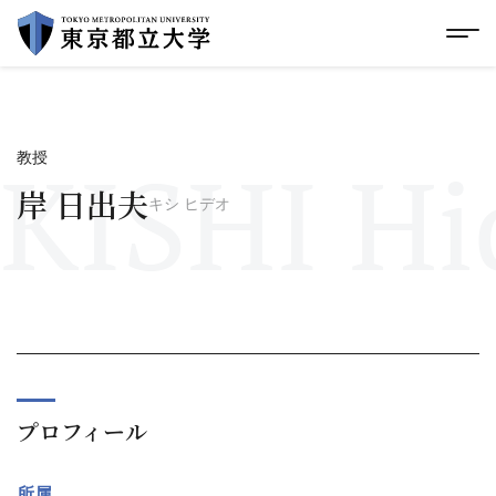
グローバルメニューにスキップ
|
フッターにスキップ
メ
メ
イ
ン
コ
ン
テ
KISHI Hi
教授
ン
ツ
岸 日出夫
キシ ヒデオ
に
ス
キ
ッ
プ
プロフィール
所属