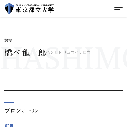
グローバルメニューにスキップ
|
フッターにスキップ
メ
メ
イ
ン
コ
ン
テ
HASHIMO
教授
ン
ツ
橋本 龍一郎
ハシモト リュウイチロウ
に
ス
キ
ッ
プ
プロフィール
所属