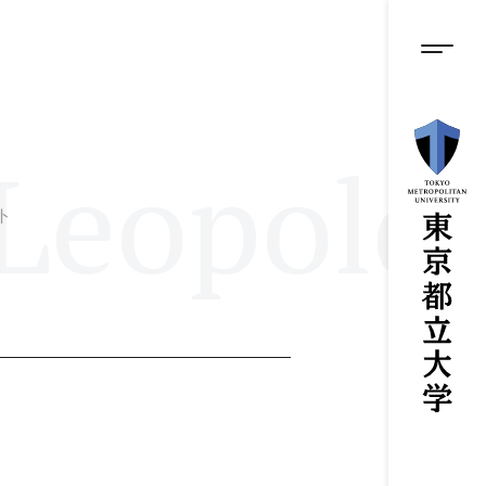
グロ
メ
イ
ン
メニ
コ
ン
テ
ン
eopold
ツ
に
ス
ト
キ
ッ
プ