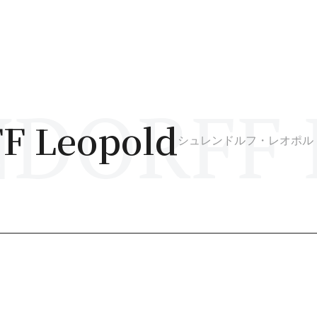
DORFF L
 Leopold
シュレンドルフ・レオポル