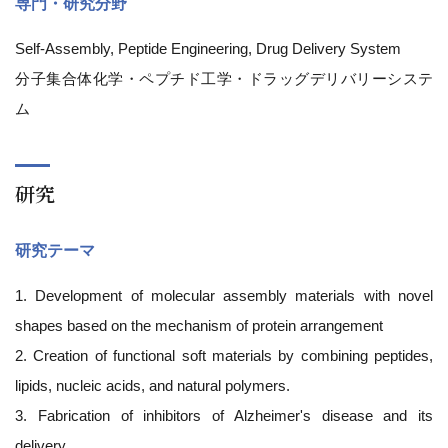
専門・研究分野
Self-Assembly, Peptide Engineering, Drug Delivery System
分子集合体化学・ペプチド工学・ドラッグデリバリーシステ
ム
研究
研究テーマ
1. Development of molecular assembly materials with novel
shapes based on the mechanism of protein arrangement
2. Creation of functional soft materials by combining peptides,
lipids, nucleic acids, and natural polymers.
3. Fabrication of inhibitors of Alzheimer's disease and its
delivery