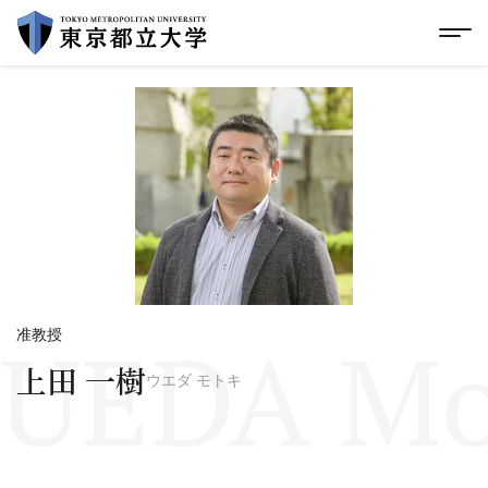
グローバルメニューにスキップ
|
フッターにスキップ
メ
メ
イ
ン
コ
ン
テ
ン
ツ
に
ス
キ
ッ
プ
UEDA Mo
准教授
上田 一樹
ウエダ モトキ