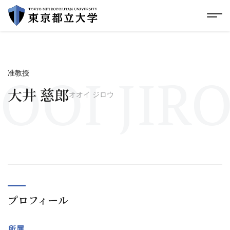
グローバルメニューにスキップ
|
フッターにスキップ
メ
メ
イ
ン
コ
ン
テ
OOI JIR
准教授
ン
ツ
大井 慈郎
オオイ ジロウ
に
ス
キ
ッ
プ
プロフィール
所属