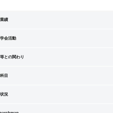
業績
学会活動
等との関わり
科目
状況
earchmap