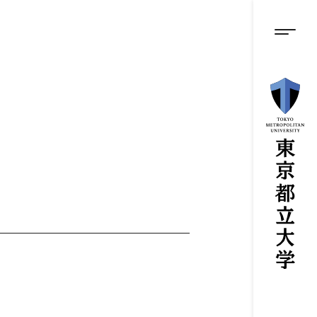
グロ
メ
イ
ン
メニ
コ
ン
テ
ン
o
ツ
に
ス
キ
ッ
プ