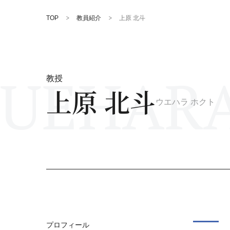
TOP
教員紹介
上原 北斗
UEHARA
教授
上原 北斗
ウエハラ ホクト
プロフィール