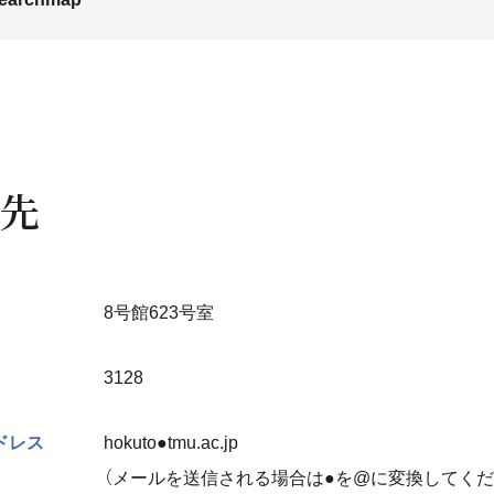
先
8号館623号室
3128
ドレス
hokuto●tmu.ac.jp
（メールを送信される場合は●を@に変換してくだ