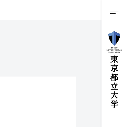
グロ
メ
イ
ン
メニ
コ
ン
テ
ン
ツ
に
ス
キ
ッ
プ