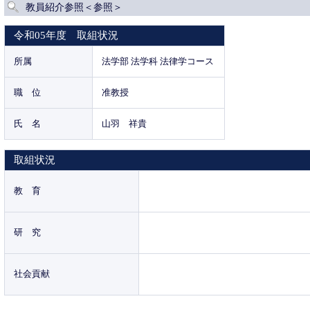
教員紹介参照＜参照＞
令和05年度 取組状況
所属
法学部 法学科 法律学コース
職 位
准教授
氏 名
山羽 祥貴
取組状況
教 育
研 究
社会貢献