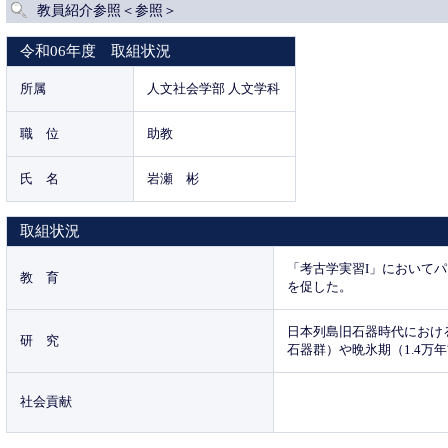
教員紹介参照＜参照＞
令和06年度 取組状況
所属
人文社会学部 人文学科
職 位
助教
氏 名
岩瀬 彬
取組状況
「考古学実習I」において
教 育
を促した。
日本列島旧石器時代におけ
研 究
石器群）や晩氷期（1.4
社会貢献