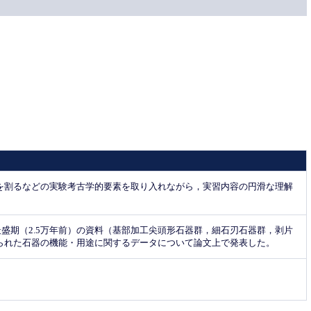
を割るなどの実験考古学的要素を取り入れながら，実習内容の円滑な理解
盛期（2.5万年前）の資料（基部加工尖頭形石器群，細石刃石器群，剥片
得られた石器の機能・用途に関するデータについて論文上で発表した。