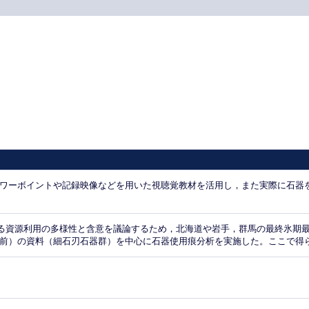
パワーボイントや記録映像などを用いた視聴覚教材を活用し，また実際に石器
る資源利用の多様性と含意を議論するため，北海道や岩手，群馬の最終氷期最
万年前）の資料（細石刃石器群）を中心に石器使用痕分析を実施した。ここで