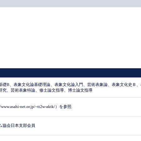
基礎B、表象文化論基礎理論、表象文化論入門、芸術表象論、表象文化史Ｂ、
研究、芸術表象特論、修士論文指導、博士論文指導
asahi-net.or.jp/~tt2w-aktk/）を参照
ム協会日本支部会員