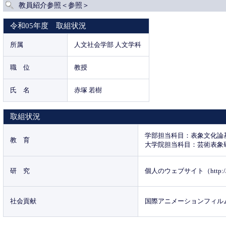
教員紹介参照＜参照＞
令和05年度 取組状況
所属
人文社会学部 人文学科
職 位
教授
氏 名
赤塚 若樹
取組状況
学部担当科目：表象文化論
教 育
大学院担当科目：芸術表象
研 究
個人のウェブサイト（http://www.
社会貢献
国際アニメーションフィル