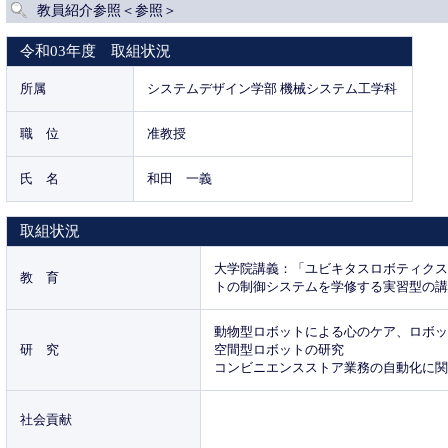
教員紹介参照＜参照＞
令和03年度 取組状況
所属
システムデザイン学部 機械システム工学科
職 位
准教授
氏 名
和田 一義
取組状況
大学院講義：「ユビキタスロボティク
教 育
トの制御システムを学修する実習型の
動物型ロボットによる心のケア、ロボ
研 究
空間型ロボットの研究
コンビニエンスストア業務の自動化に
社会貢献