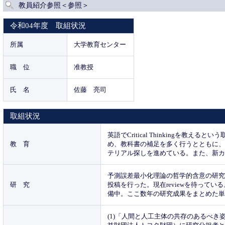
教員紹介参照＜参照＞
令和04年度 取組状況
所属
大学教育センター
職 位
准教授
氏 名
佐藤 亮司
取組状況
英語でCritical Thinkingを
教 育
め、教科書の補足を多く行うとともに
テリアル探しを進めている。また、新
予測誤差最小化理論の哲学的含意の研究を引き続
研 究
投稿を行った。現在reviewを待って
備中。ここ数年の研究成果をまとめた
(1)「人間と人工主体の共存のあるべ