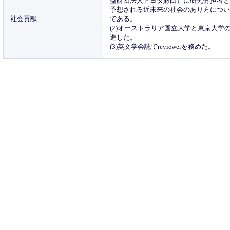
益財団法人トヨタ財団）に研究分担者
予想される近未来の社会のあり方につ
社会貢献
である。
(2)オーストラリア国立大学と東京大
進した。
(3)英文学会誌でreviewerを務めた。