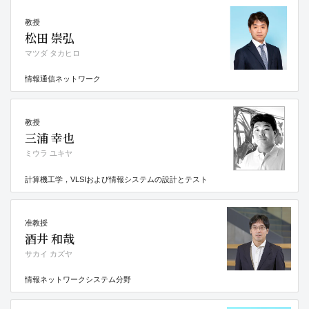
教授
松田 崇弘
マツダ タカヒロ
情報通信ネットワーク
教授
三浦 幸也
ミウラ ユキヤ
計算機工学，VLSIおよび情報システムの設計とテスト
准教授
酒井 和哉
サカイ カズヤ
情報ネットワークシステム分野