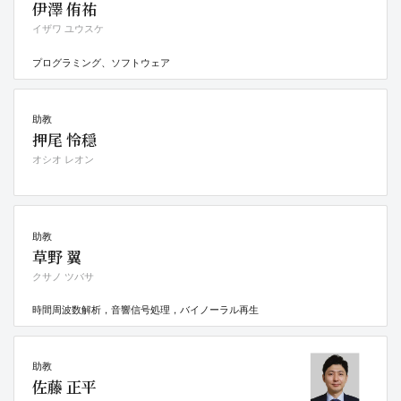
伊澤 侑祐
イザワ ユウスケ
プログラミング、ソフトウェア
助教
押尾 怜穏
オシオ レオン
助教
草野 翼
クサノ ツバサ
時間周波数解析，音響信号処理，バイノーラル再生
助教
佐藤 正平