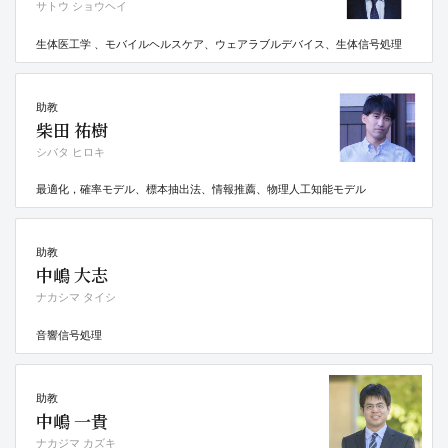
サトウ ショウヘイ
生体医工学 、モバイルヘルスケア、ウェアラブルデバイス、生体信号処理
助教
柴田 祐樹
シバタ ヒロキ
最適化，確率モデル、標本抽出法、情報推薦、物理人工知能モデル
助教
中嶋 大志
ナカシマ タイシ
音響信号処理
助教
中嶋 一貴
ナカジマ カズキ