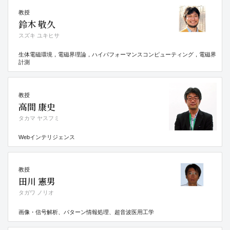
教授
鈴木 敬久
スズキ ユキヒサ
生体電磁環境，電磁界理論，ハイパフォーマンスコンピューティング，電磁界
計測
教授
高間 康史
タカマ ヤスフミ
Webインテリジェンス
教授
田川 憲男
タガワ ノリオ
画像・信号解析、パターン情報処理、超音波医用工学