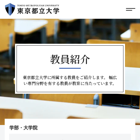
グローバルメニューにスキップ
|
フッターにスキップ
メ
メ
イ
ン
コ
ン
テ
ン
ツ
教員紹介
に
ス
キ
東京都立大学に所属する教員をご紹介します。
幅広
ッ
い専門分野を有する教員が教育に当たっています。
プ
学部・大学院