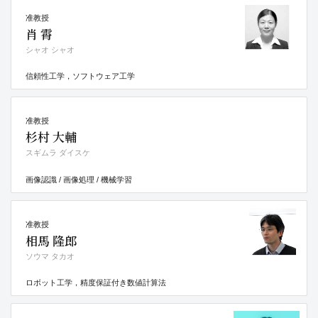
准教授
肖 霄
シャオ シャオ
信頼性工学，ソフトウェア工学
准教授
杉村 大輔
スギムラ ダイスケ
画像認識 / 画像処理 / 機械学習
准教授
相馬 隆郎
ソウマ タカオ
ロボット工学，精度保証付き数値計算法