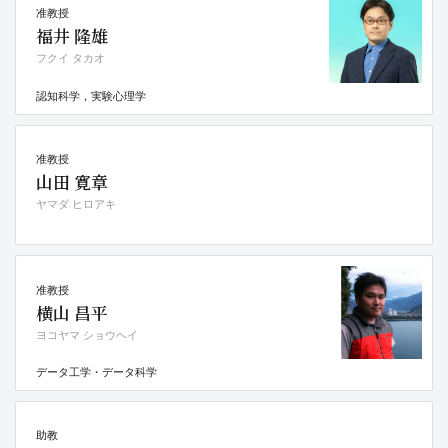
准教授
福井 隆雄
フクイ タカオ
認知科学，実験心理学
准教授
山田 寛章
ヤマダ ヒロアキ
准教授
横山 昌平
ヨコヤマ ショウヘイ
データ工学・データ科学
助教