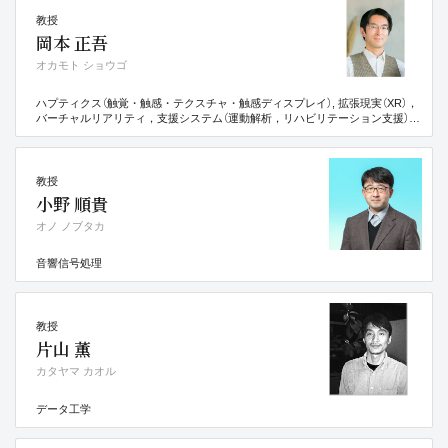
教授
岡本 正吾
オカモト ショウゴ
ハプティクス（触覚・触感・テクスチャ・触感ディスプレイ）, 拡張現実（XR），
バーチャルリアリティ，支援システム（運動解析，リハビリテーション支援）,
感性科学・工学（感性のダイナミクス，感性に訴えかけるものづくり），食品科
学（官能評価とデータサイエンス）
教授
小野 順貴
オノ ノブタカ
音響信号処理
教授
片山 薫
カタヤマ カオル
データ工学